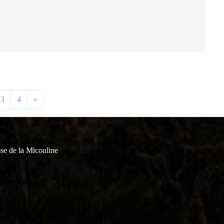
3
4
»
se de la Micouline