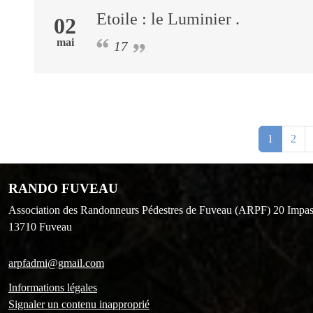
Etoile : le Luminier .
02
mai
17
1
2
RANDO FUVEAU
Association des Randonneurs Pédestres de Fuveau (ARPF) 20 Impas
13710
Fuveau
arpfadmi@gmail.com
Informations légales
Signaler un contenu inapproprié