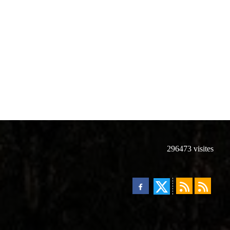
296473
visites