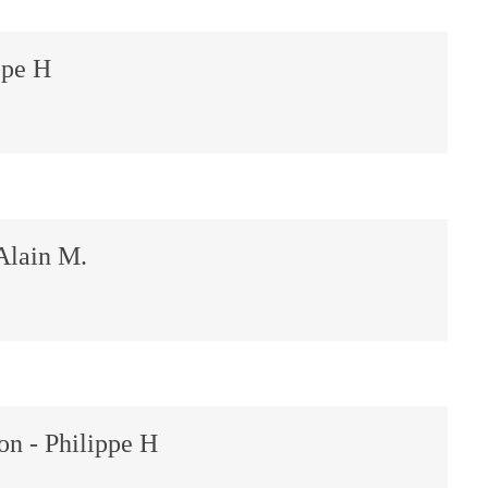
ppe H
 Alain M.
lon - Philippe H