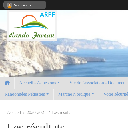
Panneau de gestion des cookies
Se connecter
Accueil - Adhésions
Vie de l'association - Documents 
Randonnées Pédestres
Marche Nordique
Votre sécurit
Accueil
2020-2021
Les résultats
Les résultats