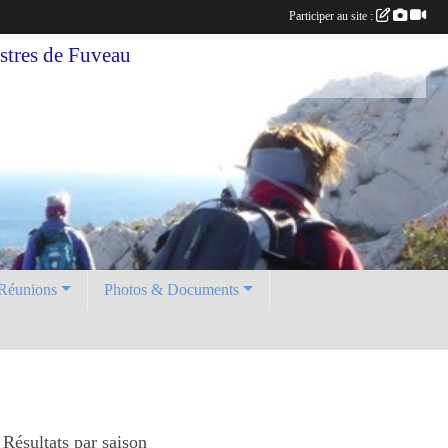
Participer au site :
tres de Fuveau
Réunions
Photos & Documents
Résultats par saison