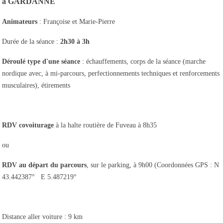
à
GARDANNE
Animateurs
: Françoise et Marie-Pierre
Durée de la séance :
2h30 à 3h
Déroulé type d'une séance
: échauffements, corps de la séance (marche
nordique avec, à mi-parcours, perfectionnements techniques et renforcements
musculaires), étirements
RDV covoiturage
à la halte routière de Fuveau à 8h35
ou
RDV au départ du parcours
, sur le parking, à 9h00 (Coordonnées GPS : N
43.442387° E 5.487219°
Distance aller voiture : 9 km