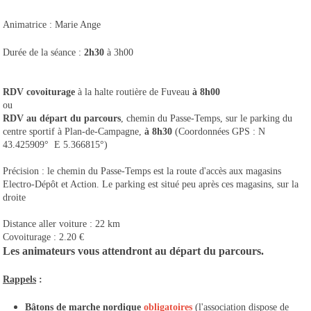
Animatrice : Marie Ange
Durée de la séance :
2h30
à 3h00
RDV covoiturage
à la halte routière de Fuveau
à 8h00
ou
RDV au départ du parcours
, chemin du Passe-Temps, sur le parking du
centre sportif à Plan-de-Campagne,
à 8h30
(Coordonnées GPS : N
43.425909° E 5.366815°)
Précision : le chemin du Passe-Temps est la route d'accès aux magasins
Electro-Dépôt et Action. Le parking est situé peu après ces magasins, sur la
droite
Distance aller voiture : 22 km
Covoiturage : 2.20 €
Les animateurs vous attendront au départ du parcours.
Rappels
:
Bâtons de marche nordique
obligatoires
(l'association dispose de