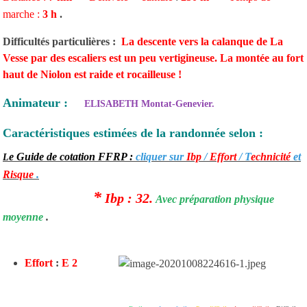
marche :
3 h
.
Difficultés particulières :
La descente vers la calanque de La
Vesse par des escaliers est un peu vertigineuse. La montée au fort
haut de Niolon est raide et rocailleuse !
Animateur :
ELISABETH Montat-Genevier.
Caractéristiques estimées de la randonnée selon :
e Guide de cotation FFRP :
cliquer sur
Ibp
/
Effort
/ T
echnicité
et
L
Risque
.
*
Ibp
: 32.
Avec
préparation physique
moyenne
.
Effort
:
E 2