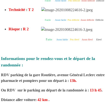
Facile
Assez facile
Peu difficile
Assez difficile
Difficile
Technicité
:
T 2
Facile
Assez facile
Peu difficile
Assez difficile
Difficile
Risque
:
R 2
F
aible
Assez faible
Peu élevé
Assez élevé
Elevé
Informations pour le rendez-vous et le départ de la
randonnée :
RDV parking de la gare Routière, avenue Général Leclerc entre
pharmacie et pompiers pour un départ à :
13h.
Ou RDV sur le parking au départ de la randonnée à :
13 h 45
.
Distance aller voiture:
42 km
.