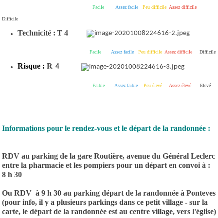
Facile
Assez facile
Peu difficile
Assez difficile
Difficile
Technicité :
T 4
Facile
Assez facile
Peu difficile
Assez difficile
Difficile
Risque :
R
4
Faible
Assez faible
Peu élevé
Assez élevé
Elevé
Informations pour le rendez-vous et le départ de la randonnée :
RDV au parking de la gare Routière, avenue du Général Leclerc
entre la pharmacie et les pompiers pour un départ en convoi à :
8 h 30
Ou RDV à 9 h 30 au parking départ de la randonnée à Ponteves
(pour info, il y a plusieurs parkings dans ce petit village - sur la
carte, le départ de la randonnée est au centre village, vers l'église)