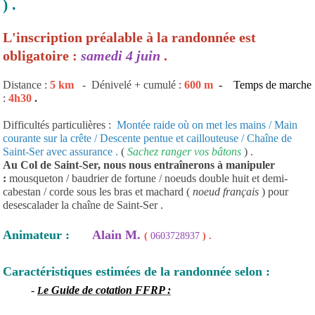
) .
L'inscription préalable à la randonnée est
obligatoire :
samedi 4 juin
.
Distance :
5 km
- Dénivelé + cumulé :
600
m
- Temps de marche
:
4h30
.
Difficultés particulières :
Montée raide où on met les mains / Main
courante sur la crête / Descente pentue et caillouteuse / Chaîne de
Saint-Ser avec assurance .
(
Sachez ranger vos bâtons
) .
Au Col de Saint-Ser,
nous nous entraînerons à manipuler
:
mousqueton / baudrier de fortune / noeuds double huit et demi-
cabestan / corde sous les bras et machard (
noeud français
) pour
desescalader la chaîne de Saint-Ser .
Animateur :
Alain M.
(
0603728937
) .
Caractéristiques estimées de la randonnée selon :
-
e Guide de cotation FFRP :
L