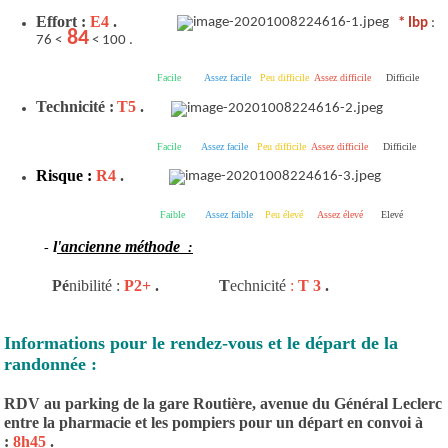
Effort :
E4
.
* Ibp
:
84
76 <
< 100 .
Facile
Assez facile
Peu difficile
Assez difficile
Difficile
Technicité :
T5
.
Facile
Assez facile
Peu difficile
Assez difficile
Difficile
Risque :
R4
.
Faible
Assez faible
Peu élevé
Assez élevé
Elevé
l
'ancienne méthode
-
:
Pé
nibilité :
P2+
.
T
echnicité
:
T 3
.
Informations pour le rendez-vous et le départ de la
randonnée :
RDV au parking de la gare Routière, avenue du Général Leclerc
entre la pharmacie et les pompiers pour un départ en convoi à
:
8h45
.