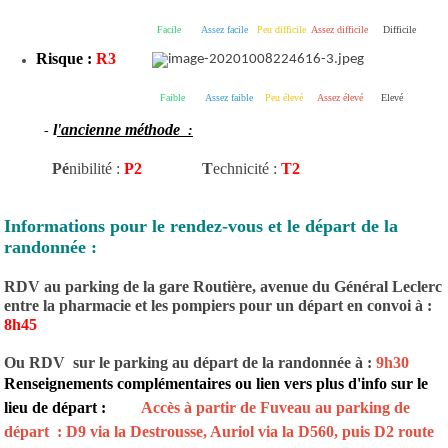
Facile
Assez facile
Peu difficile
Assez difficile
Difficile
Risque :
R3
Faible
Assez faible
Peu élevé
Assez élevé
Elevé
l
'ancienne méthode
-
:
Pé
nibilité :
P2
T
echnicité :
T2
Informations pour le rendez-vous et le départ de la
randonnée :
RDV au parking de la gare Routière, avenue du Général Leclerc
entre la pharmacie et les pompiers pour un départ en convoi à :
8h45
Ou RDV sur le parking au départ de la randonnée à :
9h30
Renseignements complémentaires ou lien vers plus d'info sur le
lieu de départ :
Accès à partir de Fuveau au parking de
départ : D9 via la Destrousse, Auriol via la D560, puis D2 route