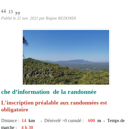
15
Publié le
21 nov. 2021
par Régine REDONDI
che d’information de la randonnée
L'inscription préalable aux randonnées est
obligatoire
Distance :
14
km
- Dénivelé >0 cumulé :
600
m
- Temps de
marche
:
4 h 30