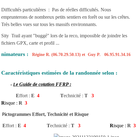
Difficultés particulières : Pas de réelles difficultés. Nous
emprunterons de nombreux petits sentiers en forêt ou sur les crêtes.
Très belles vues sur tous les massifs environnants.
Sity Trail ayant "buggé" lors de la reco, impossible de joindre les
fichiers GPX, carte et profil ...
nimateurs :
Régine R. (06.70.29.50.13) et Guy P. 06.95.91.34.16
Caractéristiques estimées de la randonnée selon :
-
e Guide de cotation FFRP :
L
E
ffort :
E
4
T
echnicité
:
T
3
R
isque :
R
3
ictogrammes Effort, Technicité et Risque
P
E
ffort :
E
4
T
echnicité
:
T
3
R
isque :
R
3