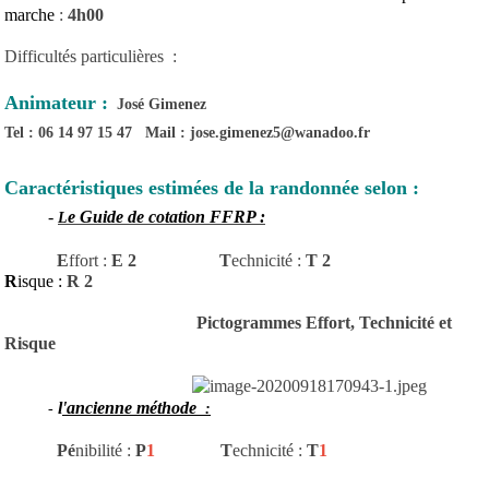
marche
:
4h00
Difficultés particulières :
Animateur :
José Gimenez
Tel : 06 14 97 15 47 Mail : jose.gimenez5@wanadoo.fr
Caractéristiques estimées de la randonnée selon :
-
e Guide de cotation FFRP :
L
E
ffort :
E 2
T
echnicité
:
T 2
R
isque :
R 2
Pictogrammes Effort, Technicité et
Risque
l
'ancienne méthode
-
:
Pé
nibilité :
P
1
T
echnicité :
T
1